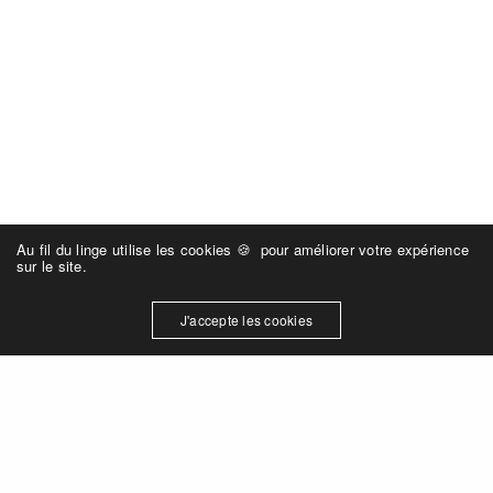
Au fil du linge utilise les cookies 🍪 pour améliorer votre expérience
sur le site.
J'accepte les cookies
LIENS UTILES
Mentions légales
Nous contacter