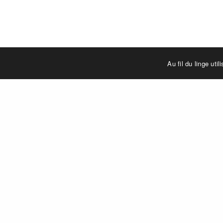
Au fil du linge uti
LIENS UTILES
Mentions légales
Nous contacter
Qui sommes-nous ?