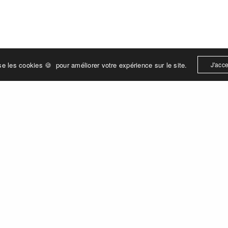
lise les cookies 🍪 pour améliorer votre expérience sur le site.
J'acce
AU FIL DU LINGE
Laveries
Nos concepts
Le Club – Investisseurs
Le Club – Utilisateurs