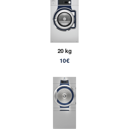
20 kg
10€