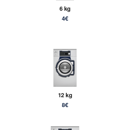
6 kg
4€
12 kg
8€